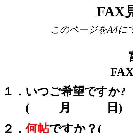
FA
このページをA4に
富
FAX
１．いつご希望ですか?
( 月 日)
何帖
ですか
２．