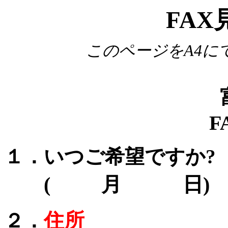
FA
このページをA4に
富
F
１．いつご希望ですか?
( 月 日)
住所
２．